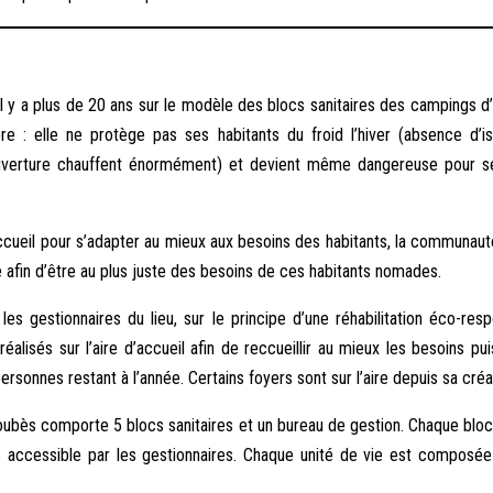
 il y a plus de 20 ans sur le modèle des blocs sanitaires des campings d
salubre : elle ne protège pas ses habitants du froid l’hiver (absence d
 couverture chauffent énormément) et devient même dangereuse pour ses
e d’accueil pour s’adapter au mieux aux besoins des habitants, la comm
e afin d’être au plus juste des besoins de ces habitants nomades.
 les gestionnaires du lieu, sur le principe d’une réhabilitation éco-r
é réalisés sur l’aire d’accueil afin de reccueillir au mieux les besoins p
ersonnes restant à l’année. Certains foyers sont sur l’aire depuis sa créa
Loubès comporte 5 blocs sanitaires et un bureau de gestion. Chaque bl
e accessible par les gestionnaires. Chaque unité de vie est composé