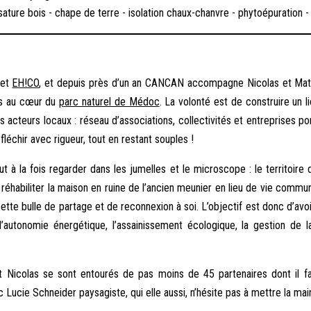
ssature bois - chape de terre - isolation chaux-chanvre - phytoépuration -
jet
EH!CO
, et depuis près d’un an CANCAN accompagne Nicolas et Mathi
tes au cœur du
parc naturel de Médoc
. La volonté est de construire un li
es acteurs locaux : réseau d’associations, collectivités et entreprises 
fléchir avec rigueur, tout en restant souples !
 à la fois regarder dans les jumelles et le microscope : le territoire 
 réhabiliter la maison en ruine de l’ancien meunier en lieu de vie commun
 cette bulle de partage et de reconnexion à soi. L’objectif est donc d’a
l’autonomie énergétique, l’assainissement écologique, la gestion de
 et Nicolas se sont entourés de pas moins de 45 partenaires dont il 
 Lucie Schneider paysagiste, qui elle aussi, n’hésite pas à mettre la main