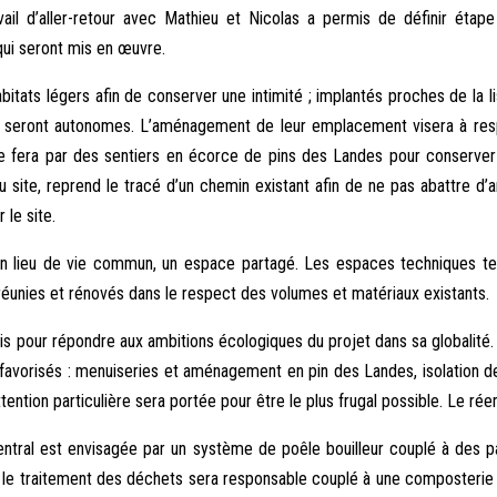
avail d’aller-retour avec Mathieu et Nicolas a permis de définir éta
qui seront mis en œuvre.
bitats légers afin de conserver une intimité ; implantés proches de la l
nés, seront autonomes. L’aménagement de leur emplacement visera à re
se fera par des sentiers en écorce de pins des Landes pour conserve
du site, reprend le tracé d’un chemin existant afin de ne pas abattre d’a
le site.
 un lieu de vie commun, un espace partagé. Les espaces techniques tels
 réunies et rénovés dans le respect des volumes et matériaux existants.
s pour répondre aux ambitions écologiques du projet dans sa globalité.
t favorisés : menuiseries et aménagement en pin des Landes, isolation d
ention particulière sera portée pour être le plus frugal possible. Le rée
ntral est envisagée par un système de poêle bouilleur couplé à des p
le traitement des déchets sera responsable couplé à une composterie se